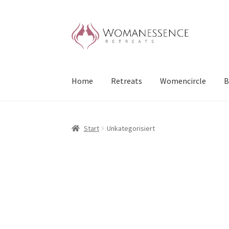
Zur
Zum
Navigation
Inhalt
springen
springen
Home
Retreats
Womencircle
B
Start
Unkategorisiert