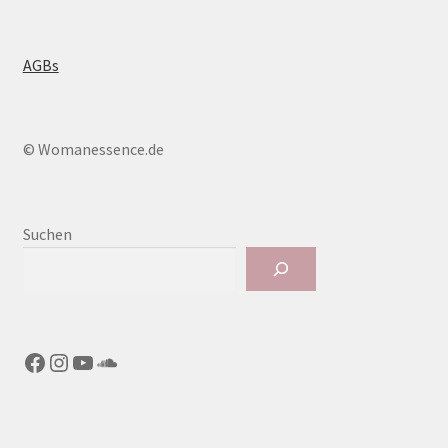
AGBs
© Womanessence.de
Suchen
Facebook
Instagram
YouTube
SoundCloud